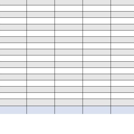
work
reservation23.11.24